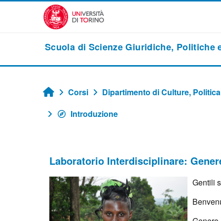
Vai al contenuto principale
Scuola di Scienze Giuridiche, Politiche
Corsi
Dipartimento di Culture, Politica
Home
Introduzione
Laboratorio Interdisciplinare: Genere
Gentili 
Benvenut
Genere, 