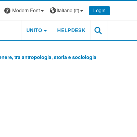
Modern Font
Italiano ‎(it)‎
Login
UNITO
HELPDESK
enere, tra antropologia, storia e sociologia