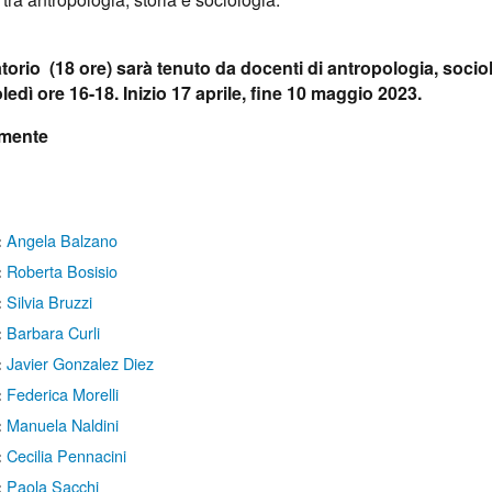
atorio (18 ore) sarà tenuto da docenti di antropologia, sociolo
edì ore 16-18. Inizio 17 aprile, fine 10 maggio 2023.
lmente
Angela Balzano
:
Roberta Bosisio
:
Silvia Bruzzi
:
Barbara Curli
:
Javier Gonzalez Diez
:
Federica Morelli
:
Manuela Naldini
:
Cecilia Pennacini
:
Paola Sacchi
: