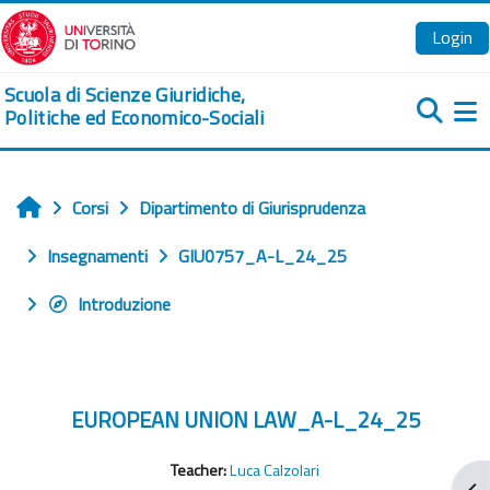
Vai al contenuto principale
Login
Scuola di Scienze Giuridiche,
Politiche ed Economico-Sociali
Pa
Corsi
Dipartimento di Giurisprudenza
Home
Insegnamenti
GIU0757_A-L_24_25
Introduzione
EUROPEAN UNION LAW_A-L_24_25
Teacher:
Luca Calzolari
Apr