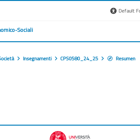
Default F
nomico-Sociali
Società
Insegnamenti
CPS0580_24_25
Resumen