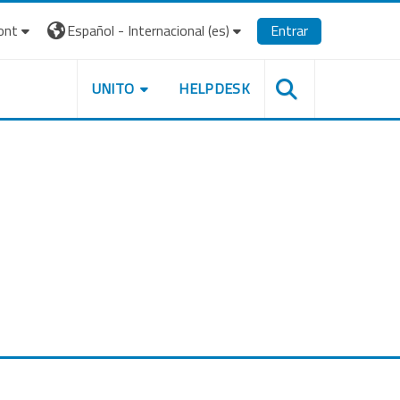
ont
Español - Internacional ‎(es)‎
Entrar
UNITO
HELPDESK