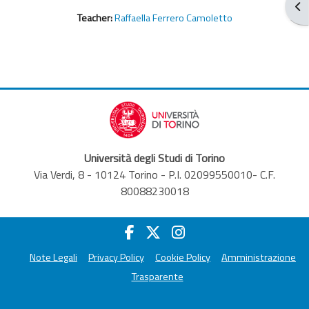
Abr
Teacher:
Raffaella Ferrero Camoletto
Università degli Studi di Torino
Via Verdi, 8 - 10124 Torino - P.I. 02099550010- C.F.
80088230018
Note Legali
Privacy Policy
Cookie Policy
Amministrazione
Trasparente