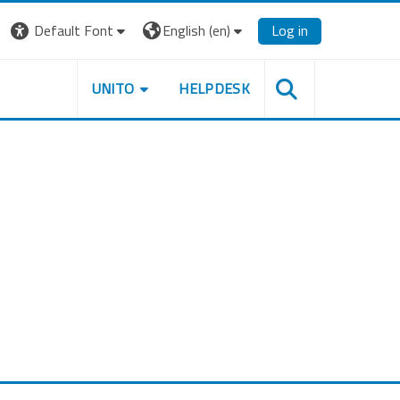
Default Font
English ‎(en)‎
Log in
UNITO
HELPDESK