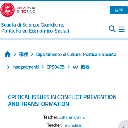
跳到主要内容
登录
Scuola di Scienze Giuridiche,
Politiche ed Economico-Sociali
课程
Dipartimento di Culture, Politica e Società
首页
Insegnamenti
CPS0485
概要
CRITICAL ISSUES IN CONFLICT PREVENTION
AND TRANSFORMATION
Teacher:
CaffarenaAnna
Teacher:
FeronElise
打