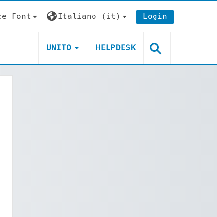
ce Font
Italiano ‎(it)‎
Login
UNITO
HELPDESK