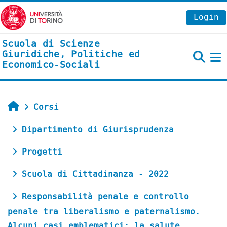
Vai al contenuto principale
Login
Scuola di Scienze
Giuridiche, Politiche ed
Economico-Sociali
P
Home
Corsi
Dipartimento di Giurisprudenza
Progetti
Scuola di Cittadinanza - 2022
Responsabilità penale e controllo
penale tra liberalismo e paternalismo.
Alcuni casi emblematici: la salute