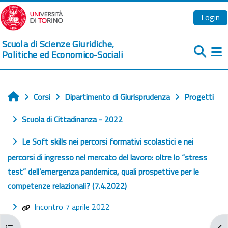
Vai al contenuto principale
Login
Scuola di Scienze Giuridiche,
Politiche ed Economico-Sociali
Pa
Corsi
Dipartimento di Giurisprudenza
Progetti
Home
Scuola di Cittadinanza - 2022
Le Soft skills nei percorsi formativi scolastici e nei
percorsi di ingresso nel mercato del lavoro: oltre lo “stress
test” dell’emergenza pandemica, quali prospettive per le
competenze relazionali? (7.4.2022)
Incontro 7 aprile 2022
Apri indice del corso
Apr