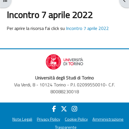
Incontro 7 aprile 2022
Aggregazione dei criteri
Per aprire la risorsa fai click su
Incontro 7 aprile 2022
Università degli Studi di Torino
Via Verdi, 8 - 10124 Torino - P.I. 02099550010- C.F.
80088230018
Note Legali
Privacy Policy
Cookie Policy
Amministrazione
Trasparente