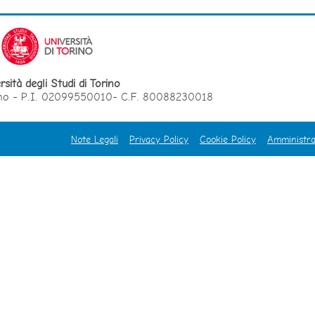
rsità degli Studi di Torino
orino - P.I. 02099550010- C.F. 80088230018
Note Legali
Privacy Policy
Cookie Policy
Amministra