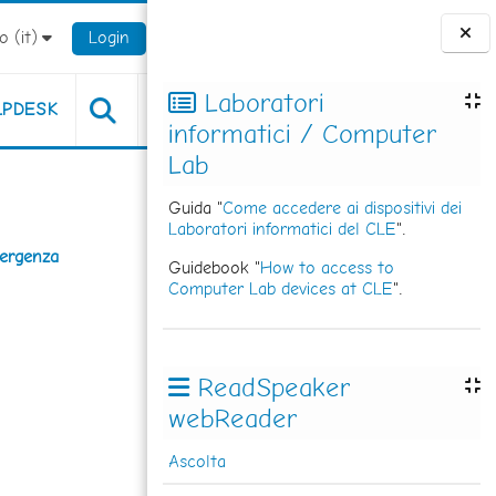
 ‎(it)‎
Login
Blocchi
Laboratori
LPDESK
informatici / Computer
Lab
Guida "
Come accedere ai dispositivi dei
Laboratori informatici del CLE
".
emergenza
Guidebook "
How to access to
Computer Lab devices at CLE
".
ReadSpeaker
webReader
Ascolta