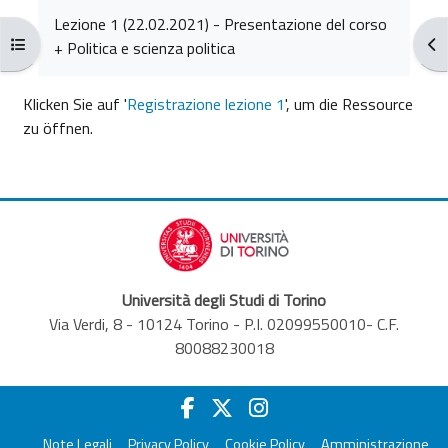
Abschlussbedingungen
Lezione 1 (22.02.2021) - Presentazione del corso
Kursindex öffnen
Blo
+ Politica e scienza politica
Klicken Sie auf '
Registrazione lezione 1
', um die Ressource
zu öffnen.
Università degli Studi di Torino
Via Verdi, 8 - 10124 Torino - P.I. 02099550010- C.F.
80088230018
Note Legali
Privacy Policy
Cookie Policy
Amministrazione