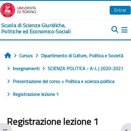
Salta al contenido principal
Entrar
Scuola di Scienze Giuridiche,
Politiche ed Economico-Sociali
Pa
Cursos
Dipartimento di Culture, Politica e Società
Inicio
Insegnamenti
SCIENZA POLITICA - A-L | 2020-2021
Presentazione del corso + Politica e scienza politica
Registrazione lezione 1
Registrazione lezione 1
Abrir índice del curso
Abr