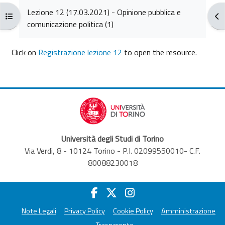
Completion requirements
Lezione 12 (17.03.2021) - Opinione pubblica e
Open course index
Ope
comunicazione politica (1)
Click on
Registrazione lezione 12
to open the resource.
Università degli Studi di Torino
Via Verdi, 8 - 10124 Torino - P.I. 02099550010- C.F.
80088230018
Note Legali
Privacy Policy
Cookie Policy
Amministrazione
Trasparente