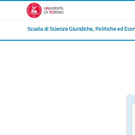
Vai al contenuto principale
Scuola di Scienze Giuridiche, Politiche ed Eco