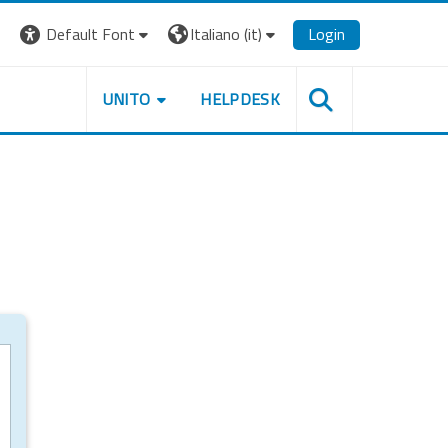
Default Font
Italiano ‎(it)‎
Login
UNITO
HELPDESK