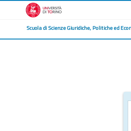
Vai al contenuto principale
Scuola di Scienze Giuridiche, Politiche ed Eco