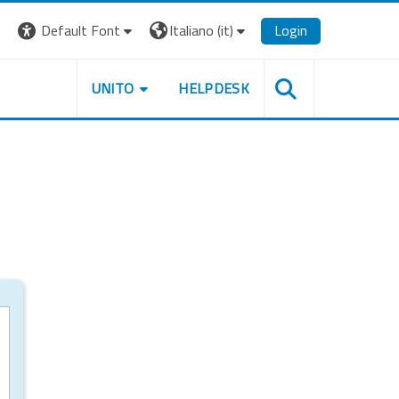
Default Font
Italiano ‎(it)‎
Login
UNITO
HELPDESK