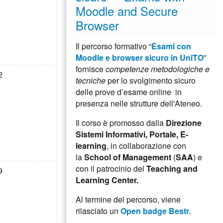
Moodle and Secure
Browser
Il percorso formativo “
Esami con
Moodle e browser sicuro in UniTO
”
fornisce
competenze metodologiche e
ì 11 agosto
ssun evento, sabato 12 agosto
2
tecniche
per lo svolgimento sicuro
delle prove d’esame online in
presenza nelle strutture dell'Ateneo.
Il corso è promosso dalla
Direzione
Sistemi Informativi, Portale, E-
learning
, in collaborazione con
la
School of Management
(
SAA
) e
con il patrocinio del
Teaching and
ì 18 agosto
ssun evento, sabato 19 agosto
9
Learning Center.
Al termine del percorso, viene
rilasciato un
Open badge Bestr.