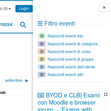
 ‎(it)‎
Login
Blocchi
Filtro eventi
PDESK
Nascondi eventi sito
Nascondi eventi di categoria
Nascondi eventi di corso
Nascondi eventi di gruppo
Nascondi eventi dell'utente
Nascondi eventi altri
settembre
▶︎
Sabato
Sab
BYOD e CLB| Esami
ì 4 agosto
ssun evento, sabato 5 agosto
5
con Moodle e browser
sicuro - 'Exams with