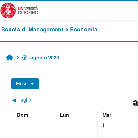
Vai al contenuto principale
Scuola di Management e Economia
agosto 2023
Home
Mese
a
◀︎
luglio
Domenica
Lunedi
Martedì
Dom
Lun
Mar
Nessun evento, ma
1