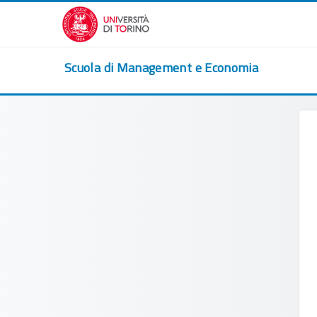
Vai al contenuto principale
Scuola di Management e Economia