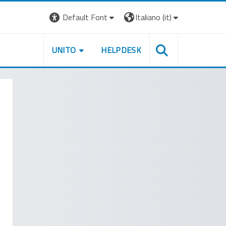
Default Font
Italiano ‎(it)‎
UNITO
HELPDESK