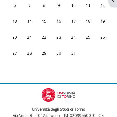
Нет событий, воскресенье 6 августа
Нет событий, понедельник 7 августа
Нет событий, вторник 8 августа
Нет событий, среда 9 августа
Нет событий, четверг 10
Нет событий, пят
Нет событ
6
7
8
9
10
11
12
Нет событий, воскресенье 13 августа
Нет событий, понедельник 14 августа
Нет событий, вторник 15 августа
Нет событий, среда 16 августа
Нет событий, четверг 17
Нет событий, пят
Нет событ
13
14
15
16
17
18
19
Нет событий, воскресенье 20 августа
Нет событий, понедельник 21 августа
Нет событий, вторник 22 августа
Нет событий, среда 23 августа
Нет событий, четверг 24
Нет событий, пят
Нет событ
20
21
22
23
24
25
26
Нет событий, воскресенье 27 августа
Нет событий, понедельник 28 августа
Нет событий, вторник 29 августа
Нет событий, среда 30 августа
Нет событий, четверг 31
27
28
29
30
31
Università degli Studi di Torino
Via Verdi, 8 - 10124 Torino - P.I. 02099550010- C.F.