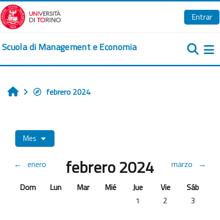
Salta al contenido principal
Entrar
Scuola di Management e Economia
Pa
febrero 2024
Inicio
Mes
febrero 2024
←
enero
marzo
→
Domingo
Lunes
Martes
Miércoles
Jueves
Viernes
Sábado
Dom
Lun
Mar
Mié
Jue
Vie
Sáb
Sin eventos, jueves, 1 febr
Sin eventos, vierne
Sin evento
1
2
3