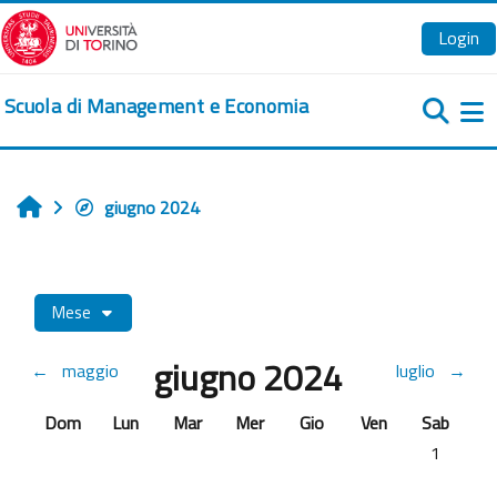
Vai al contenuto principale
Login
Scuola di Management e Economia
Pa
giugno 2024
Home
Mese
giugno 2024
←
maggio
luglio
→
Domenica
Lunedi
Martedì
Mercoledì
Giovedì
Venerdì
Sabato
Dom
Lun
Mar
Mer
Gio
Ven
Sab
Nessun ev
1