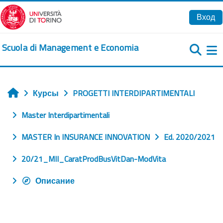
Перейти к основному содержанию
Вход
Scuola di Management e Economia
Б
Курсы
PROGETTI INTERDIPARTIMENTALI
Главная
Master Interdipartimentali
MASTER In INSURANCE INNOVATION
Ed. 2020/2021
20/21_MII_CaratProdBusVitDan-ModVita
Описание