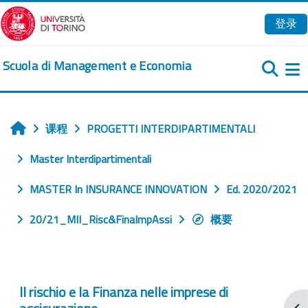
跳到主要内容
登录
Scuola di Management e Economia
课程
PROGETTI INTERDIPARTIMENTALI
首页
Master Interdipartimentali
MASTER In INSURANCE INNOVATION
Ed. 2020/2021
20/21_MII_Risc&FinaImpAssi
概要
Il rischio e la Finanza nelle imprese di
打