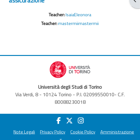
assicurazione
Teacher:
IsaiaEleonora
Teacher:
mastermiimastermii
Università degli Studi di Torino
Via Verdi, 8 - 10124 Torino - P.I. 02099550010- C.F.
80088230018
Note Legali
Privacy Policy
Cookie Policy
Amministrazione