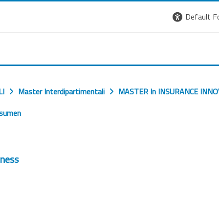
Default F
LI
Master Interdipartimentali
MASTER In INSURANCE INN
sumen
iness