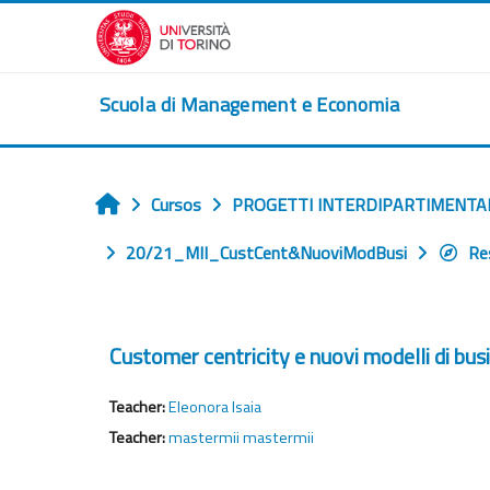
Salta al contenido principal
Scuola di Management e Economia
Cursos
PROGETTI INTERDIPARTIMENTA
Inicio
20/21_MII_CustCent&NuoviModBusi
Re
Customer centricity e nuovi modelli di bus
Teacher:
Eleonora Isaia
Teacher:
mastermii mastermii