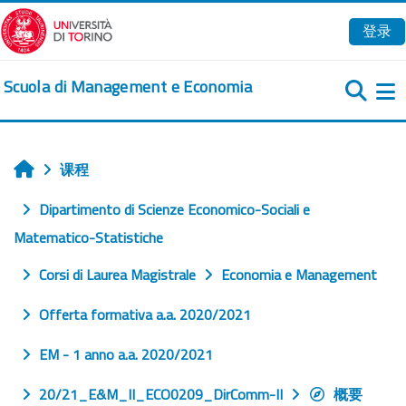
跳到主要内容
登录
Scuola di Management e Economia
课程
首页
Dipartimento di Scienze Economico-Sociali e
Matematico-Statistiche
Corsi di Laurea Magistrale
Economia e Management
Offerta formativa a.a. 2020/2021
EM - 1 anno a.a. 2020/2021
20/21_E&M_II_ECO0209_DirComm-II
概要