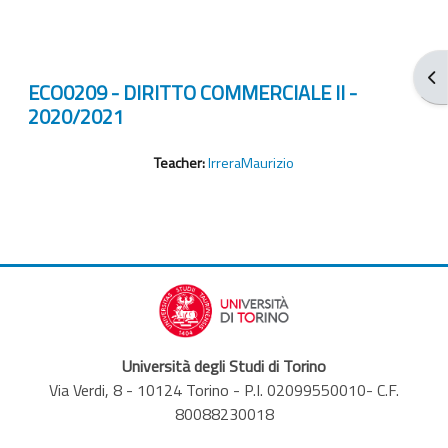
打
ECO0209 - DIRITTO COMMERCIALE II -
2020/2021
Teacher:
IrreraMaurizio
Università degli Studi di Torino
Via Verdi, 8 - 10124 Torino - P.I. 02099550010- C.F.
80088230018