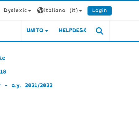
Dyslexic
Italiano ‎(it)‎
Login
UNITO
HELPDESK
le
18
 - a.y. 2021/2022