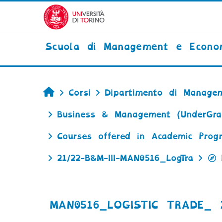
Vai al contenuto principale
Scuola di Management e Econo
Home
Corsi
Dipartimento di Managem
Business & Management (UnderGrad
Courses offered in Academic Prog
21/22-B&M-III-MAN0516_LogTra
MAN0516_LOGISTIC TRADE_ 2