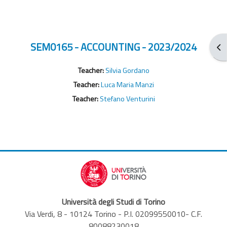
SEM0165 - ACCOUNTING - 2023/2024
От
Teacher:
Silvia Gordano
Teacher:
Luca Maria Manzi
Teacher:
Stefano Venturini
Università degli Studi di Torino
Via Verdi, 8 - 10124 Torino - P.I. 02099550010- C.F.
80088230018