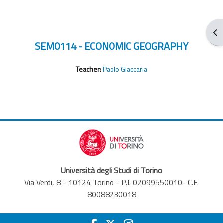
Abr
SEM0114 - ECONOMIC GEOGRAPHY
Teacher:
Paolo Giaccaria
Università degli Studi di Torino
Via Verdi, 8 - 10124 Torino - P.I. 02099550010- C.F.
80088230018