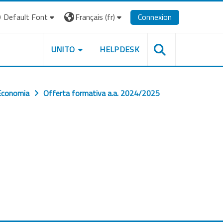
Default Font
Français ‎(fr)‎
Connexion
UNITO
HELPDESK
Economia
Offerta formativa a.a. 2024/2025