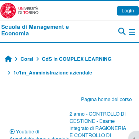
Vai al contenuto principale
Login
Scuola di Management e
Economia
Pa
Corsi
CdS in COMPLEX LEARNING
Home
1c1m_Amministrazione aziendale
Schema della sezione
Pagina home del corso
2 anno - CONTROLLO DI
GESTIONE - Esame
integrato di RAGIONERIA
Youtube di
E CONTROLLO DI
Amministrazione aziendale
Apr