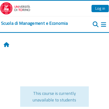
Skip to main content
Log in
Scuola di Management e Economia
Si
Home
This course is currently
unavailable to students