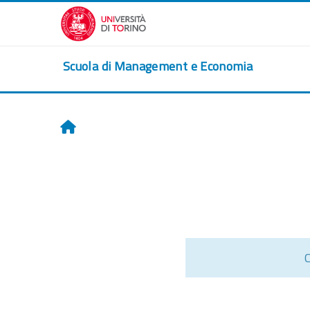
Passer au contenu principal
Scuola di Management e Economia
Accueil
C