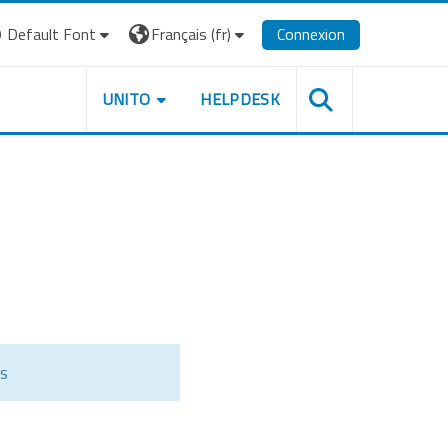
Default Font
Français ‎(fr)‎
Connexion
UNITO
HELPDESK
ts