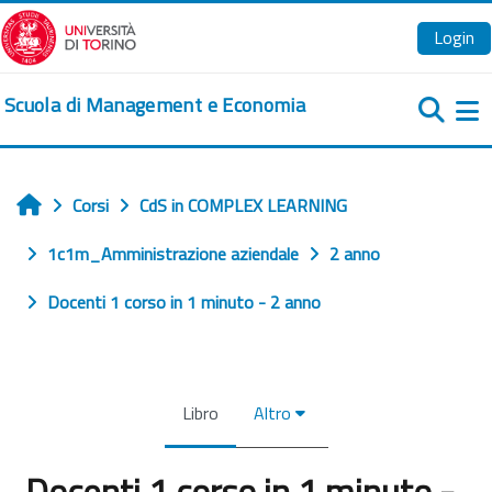
Vai al contenuto principale
Login
Scuola di Management e Economia
Pa
Corsi
CdS in COMPLEX LEARNING
Home
1c1m_Amministrazione aziendale
2 anno
Docenti 1 corso in 1 minuto - 2 anno
Libro
Altro
Docenti 1 corso in 1 minuto -