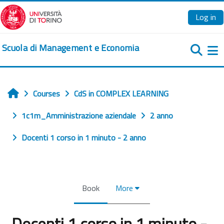
Skip to main content
Log in
Scuola di Management e Economia
Si
Courses
CdS in COMPLEX LEARNING
Home
1c1m_Amministrazione aziendale
2 anno
Docenti 1 corso in 1 minuto - 2 anno
Book
More
Docenti 1 corso in 1 minuto -