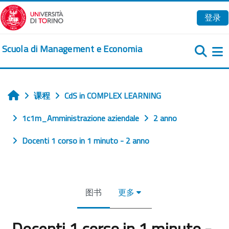
跳到主要内容
登录
Scuola di Management e Economia
课程
CdS in COMPLEX LEARNING
首页
1c1m_Amministrazione aziendale
2 anno
Docenti 1 corso in 1 minuto - 2 anno
图书
更多
Docenti 1 corso in 1 minuto -