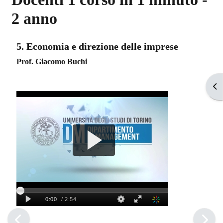
2 anno
Aggregazione dei criteri
5. Economia e direzione delle imprese
Prof. Giacomo Buchi
Apr