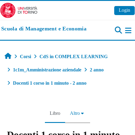
Vai al contenuto principale
Login
Scuola di Management e Economia
Pa
Home
Corsi
CdS in COMPLEX LEARNING
1c1m_Amministrazione aziendale
2 anno
Docenti 1 corso in 1 minuto - 2 anno
Libro
Altro
Docenti 1 corso in 1 minuto -