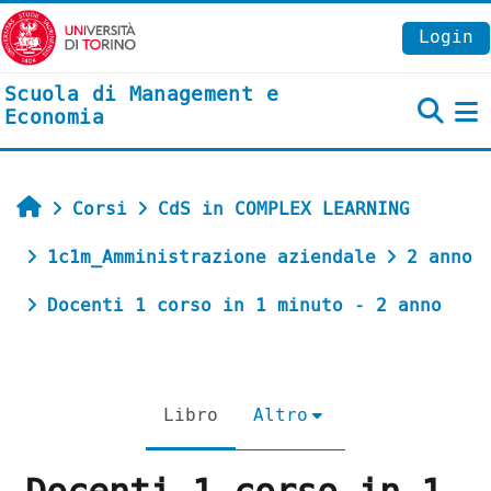
Vai al contenuto principale
Login
Scuola di Management e
Economia
P
Home
Corsi
CdS in COMPLEX LEARNING
1c1m_Amministrazione aziendale
2 anno
Docenti 1 corso in 1 minuto - 2 anno
Libro
Altro