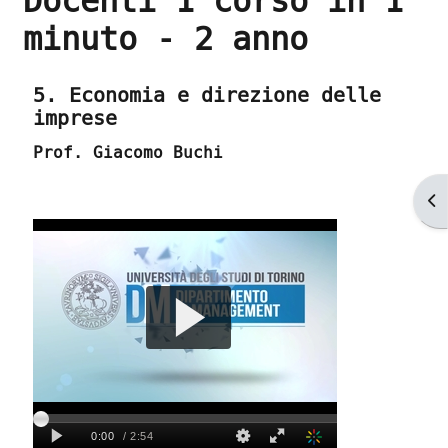
Docenti 1 corso in 1
minuto - 2 anno
Aggregazione dei criteri
5. Economia e direzione delle
imprese
Prof. Giacomo Buchi
Ap