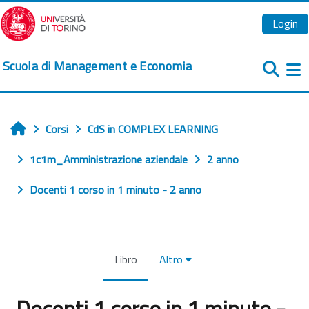
Vai al contenuto principale
Login
Scuola di Management e Economia
Pa
Corsi
CdS in COMPLEX LEARNING
Home
1c1m_Amministrazione aziendale
2 anno
Docenti 1 corso in 1 minuto - 2 anno
Libro
Altro
Docenti 1 corso in 1 minuto -