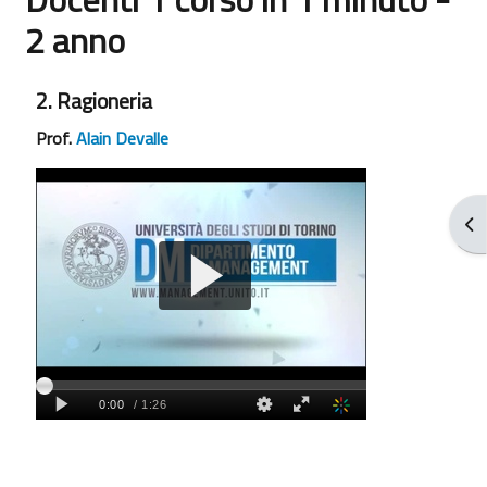
2 anno
Aggregazione dei criteri
2. Ragioneria
Prof.
Alain Devalle
Apr