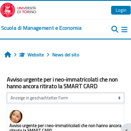
Zum Hauptinhalt
Login
Scuola di Management e Economia
We
Website
News del sito
Startseite
Avviso urgente per i neo-immatricolati che non
hanno ancora ritirato la SMART CARD
Anzeigemodus
Avviso urgente per i neo-immatricolati che non hanno ancora
Anzahl Antworten: 0
ritirato la SMART CARD
Blo