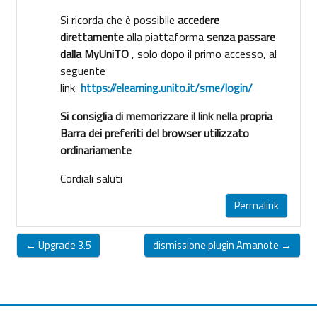
Si ricorda che è possibile
accedere
direttamente
alla piattaforma
senza passare
dalla MyUniTO
, solo dopo il primo accesso, al
seguente
link
https://elearning.unito.it/sme/login/
Si consiglia di memorizzare il link nella propria
Barra dei preferiti del browser utilizzato
ordinariamente
Cordiali saluti
Permalink
← Upgrade 3.5
dismissione plugin Amanote →