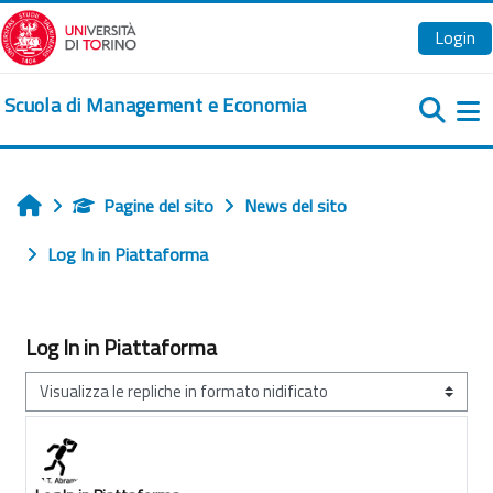
Vai al contenuto principale
Login
Scuola di Management e Economia
Pa
Pagine del sito
News del sito
Home
Log In in Piattaforma
Log In in Piattaforma
Modalità visualizzazione