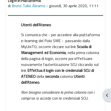
Log In in Piattaforma
Numero di risposte: 0
di
Bruno Tullio Abramo
-
giovedì, 30 aprile 2020, 11:11
Utenti dell’Ateneo
Si comunica che - per accedere alla piattaforma
e-learning del Polo SME - passando dalla
MyUniTO, occorre cliccare sul link
Scuola di
Management ed Economia
, nella prima colonna
della pagina di login
, occorre poi effettuare
nuovamente l’autenticazione SCU cliccando sul
link
Effettua il login con le credenziali SCU di
ATENEO
della
seconda
colonna
Utenti
dell’Ateneo
.
Non bisogna considerare la prima colonna con i
Apr
campi
se si accede con le credenziali SCU.