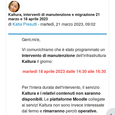
Kaltura, interventi di manutenzione e migrazione 21
Numero di risposte: 0
marzo e 18 aprile 2023
di
Katia Presutti
-
martedì, 21 marzo 2023, 09:02
Gent.mi/e,
Vi comunichiamo che è stato programmato un
intervento di manutenzione
dell'infrastruttura
Kaltura
il giorno:
martedì 18 aprile 2023 dalle 14:30 alle 16:30
Per l'intera durata dell'intervento, il servizio
Kaltura e i relativi contenuti non saranno
disponibili.
Le
piattaforme Moodle
collegate
ai servizi Kaltura non sono invece interessate
dal fermo e
rimarranno
perciò
operative.
Apr