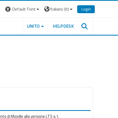
Default Font
Italiano ‎(it)‎
Login
UNITO
HELPDESK
to di Moodle alla versione LTS 4.1.