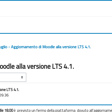
uglio - Aggiornamento di Moodle alla versione LTS 4.1.
odle alla versione LTS 4.1.
ione LTS 4.1.
 09:36
alle 18.00
è previsto un fermo della piattaforma dovuto all'aggiornamen