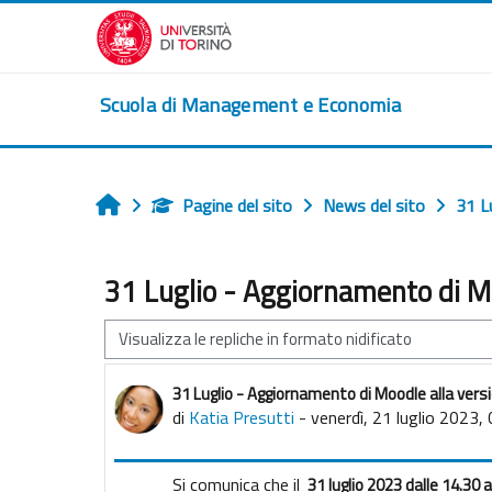
Vai al contenuto principale
Scuola di Management e Economia
Pagine del sito
News del sito
31 L
Home
31 Luglio - Aggiornamento di Mo
Modalità visualizzazione
31 Luglio - Aggiornamento di Moodle alla vers
Numero di risposte: 0
di
Katia Presutti
-
venerdì, 21 luglio 2023,
Si comunica che il
31 luglio 2023 dalle 14.30 