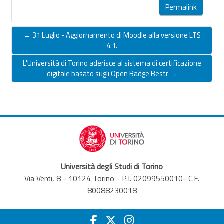
Permalink
← 31 Luglio - Aggiornamento di Moodle alla versione LTS
4.1.
L'Università di Torino aderisce al sistema di certificazione
digitale basato sugli Open Badge Bestr →
Università degli Studi di Torino
Via Verdi, 8 - 10124 Torino - P.I. 02099550010- C.F.
80088230018