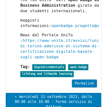
Business Administration
girato da
due studenti internazionali.
maggiori
informazioni:
openbadge.progetto@unit
News dal Portale UniTo
:
https://www.unito.it/avvisi/luniver
di-torino-aderisce-al-sistema-di-
certificazione-digitale-basato-
sugli-open-badge
Tag:
digitalcredentials
open badge
lifelong and lifewide learning
Permalink
← mercoledì 13 settembre 2023, dalle
08:00 alle 10:00 - Fermo servizio di
Kaltura