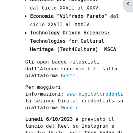
Ap
dal Ciclo XXVII al XXXV
Economia "Vilfredo Pareto"
dal
ciclo XXVII al XXXIV
Technology Driven Sciences:
Technologies for Cultural
Heritage (Tech4Culture) MSCA
Gli open badge rilasciati
dall'Ateneo sono visibili sulla
piattaforma
Bestr
.
Per maggiori
informazioni:
www.digitalcredentials
la sezione Digital credentials su
piattaforma
Moodle
Lunedi 6/10/2023
è previsto il
lancio del Reel su Instagram e
Tik Tok UniTo dell'
Open badge di