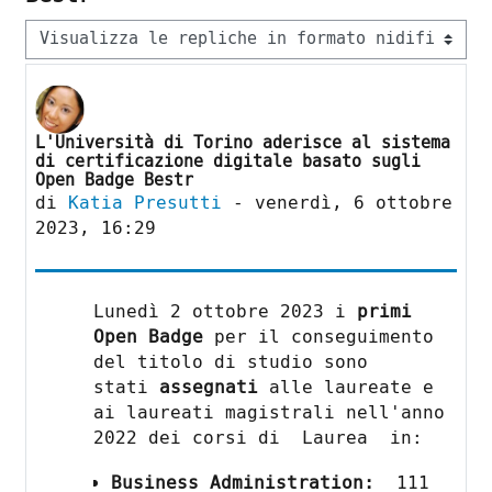
Modalità visualizzazione
L'Università di Torino aderisce al sistema
Numero di risposte: 0
di certificazione digitale basato sugli
Open Badge Bestr
di
Katia Presutti
-
venerdì, 6 ottobre
2023, 16:29
Lunedì 2 ottobre 2023 i
primi
Open Badge
per il conseguimento
del titolo di studio sono
stati
assegnati
alle laureate e
ai laureati magistrali nell'anno
2022 dei corsi di Laurea in:
Business Administration:
111