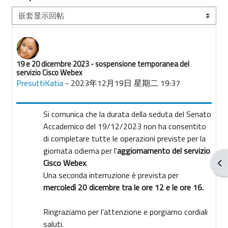
显示模式
19 e 20 dicembre 2023 - sospensione temporanea del
回帖数：0
servizio Cisco Webex
PresuttiKatia
-
2023年12月19日 星期二 19:37
Si comunica che la durata della seduta del Senato
Accademico del 19/12/2023 non ha consentito
di completare tutte le operazioni previste per la
giornata odierna per l'
aggiornamento del servizio
Cisco Webex
.
打
Una seconda interruzione è prevista per
mercoledì 20 dicembre tra le ore 12 e le ore 16.
Ringraziamo per l’attenzione e porgiamo cordiali
saluti.