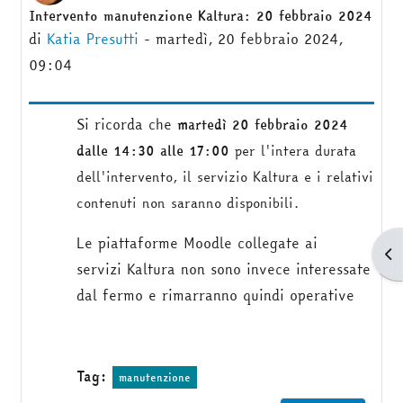
Intervento manutenzione Kaltura: 20 febbraio 2024
Numero di risposte: 0
di
Katia Presutti
-
martedì, 20 febbraio 2024,
09:04
Si ricorda che
m
artedì 20 febbraio 2024
dalle 14:30 alle 17:00
per l'intera durata
dell'intervento, il servizio Kaltura e i relativi
contenuti non saranno disponibili.
Le piattaforme Moodle collegate ai
Apr
servizi Kaltura non sono invece interessate
dal fermo e rimarranno quindi operative
Tag:
manutenzione