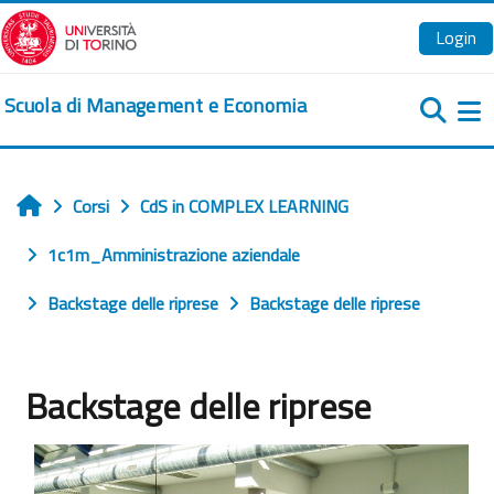
Vai al contenuto principale
Login
Scuola di Management e Economia
Pa
Corsi
CdS in COMPLEX LEARNING
Home
1c1m_Amministrazione aziendale
Backstage delle riprese
Backstage delle riprese
Backstage delle riprese
Aggregazione dei criteri