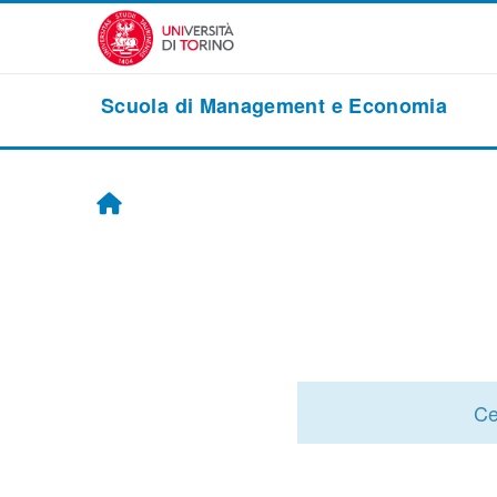
Passer au contenu principal
Scuola di Management e Economia
Accueil
Ce