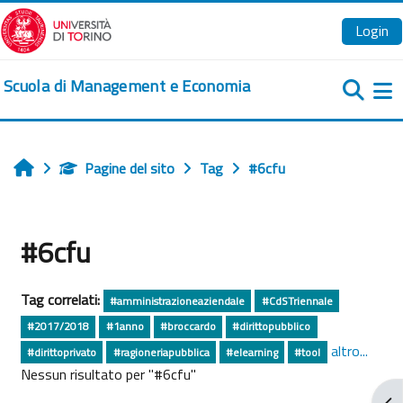
Vai al contenuto principale
Login
Scuola di Management e Economia
Pa
Pagine del sito
Tag
#6cfu
Home
#6cfu
Tag correlati:
#amministrazioneaziendale
#CdSTriennale
#2017/2018
#1anno
#broccardo
#dirittopubblico
altro...
#dirittoprivato
#ragioneriapubblica
#elearning
#tool
Nessun risultato per "#6cfu"
Apr