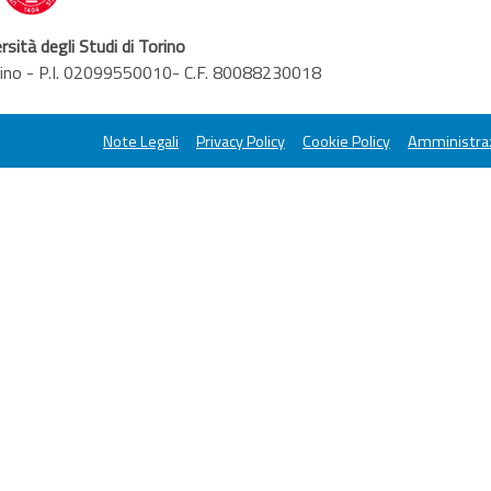
rsità degli Studi di Torino
orino - P.I. 02099550010- C.F. 80088230018
Note Legali
Privacy Policy
Cookie Policy
Amministraz