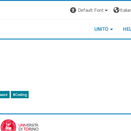
Default Font
Italian
UNITO
HE
ased
#Costing