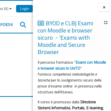
o ‎(it)‎
Login
Blocchi
BYOD e CLB| Esami
LPDESK
con Moodle e browser
sicuro - 'Exams with
Moodle and Secure
Browser
Il percorso formativo “
Esami con Moodle
e browser sicuro in UniTO
”
fornisce
competenze metodologiche e
tecniche
per lo svolgimento sicuro delle
prove d’esame online in presenza nelle
strutture dell'Ateneo.
Il corso è promosso dalla
Direzione
Sistemi Informativi, Portale, E-learning
,