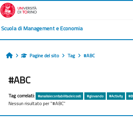
Vai al contenuto principale
Scuola di Management e Economia
Pagine del sito
Tag
#ABC
Home
#ABC
Tag correlati:
#analisiecontabilitadeicosti
#giovando
#Activity
#B
Nessun risultato per "#ABC"