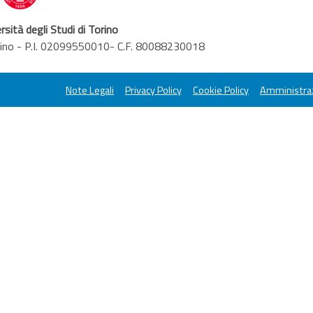
rsità degli Studi di Torino
orino - P.I. 02099550010- C.F. 80088230018
Note Legali
Privacy Policy
Cookie Policy
Amministraz