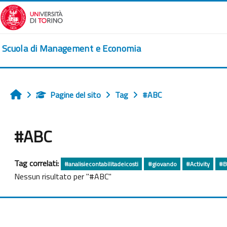
Vai al contenuto principale
Scuola di Management e Economia
Pagine del sito
Tag
#ABC
Home
#ABC
Tag correlati:
#analisiecontabilitadeicosti
#giovando
#Activity
#B
Nessun risultato per "#ABC"