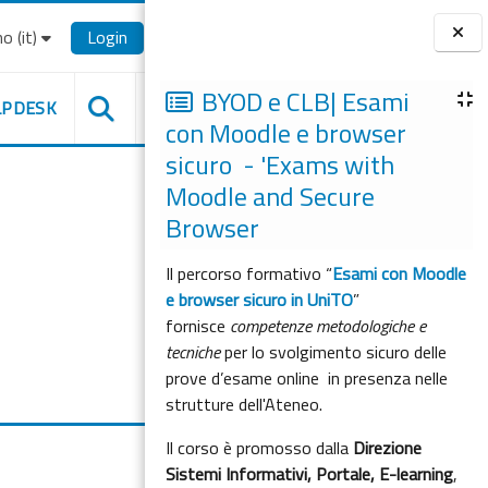
o ‎(it)‎
Login
Blocchi
BYOD e CLB| Esami
LPDESK
con Moodle e browser
sicuro - 'Exams with
Moodle and Secure
Browser
Il percorso formativo “
Esami con Moodle
e browser sicuro in UniTO
”
fornisce
competenze metodologiche e
tecniche
per lo svolgimento sicuro delle
prove d’esame online in presenza nelle
strutture dell'Ateneo.
Il corso è promosso dalla
Direzione
Sistemi Informativi, Portale, E-learning
,