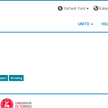
Default Font
Italian
UNITO
HE
ased
#Costing